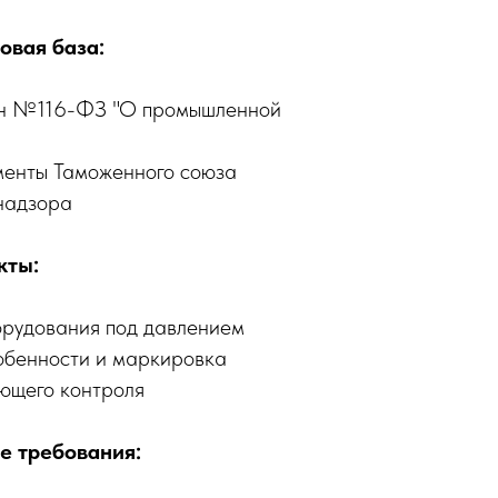
овая база:
н №116-ФЗ "О промышленной
менты Таможенного союза
надзора
кты:
рудования под давлением
обенности и маркировка
ющего контроля
е требования: