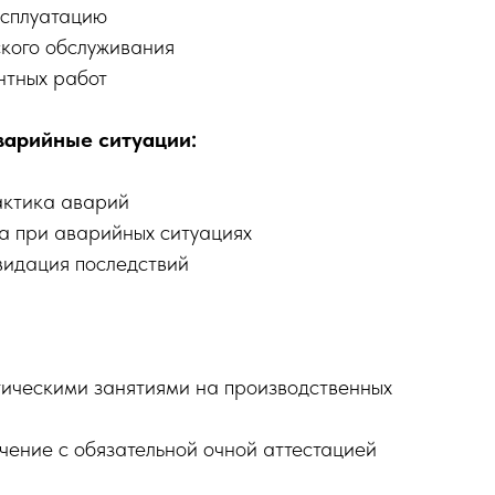
ксплуатацию
ского обслуживания
нтных работ
варийные ситуации:
актика аварий
а при аварийных ситуациях
видация последствий
тическими занятиями на производственных
чение с обязательной очной аттестацией