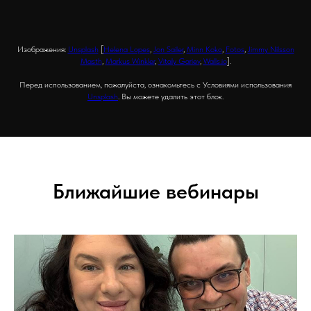
Изображения:
Unsplash
[
Helena Lopes
,
Jon Sailer
,
Minn Koko
,
Fotos
,
Jimmy Nilsson
Masth
,
Markus Winkler
,
Vitaly Gariev
,
Walls.io
].
Перед использованием, пожалуйста, ознакомьтесь с Условиями использования
Unsplash
. Вы можете удалить этот блок.
Ближайшие вебинары