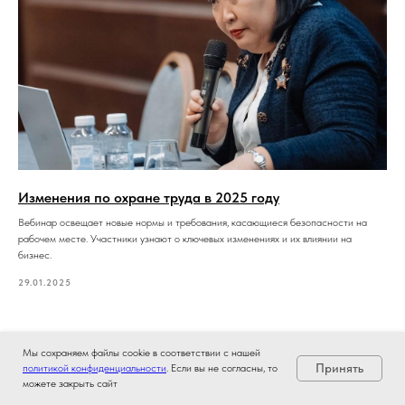
Изменения по охране труда в 2025 году
Вебинар освещает новые нормы и требования, касающиеся безопасности на
рабочем месте. Участники узнают о ключевых изменениях и их влиянии на
бизнес.
29.01.2025
Мы cохраняем файлы cookie в соответствии с нашей
Принять
политикой конфиденциальности
. Если вы не согласны, то
можете закрыть сайт