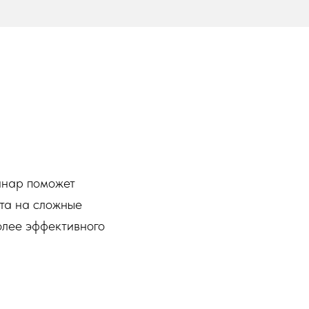
инар поможет
рта на сложные
более эффективного