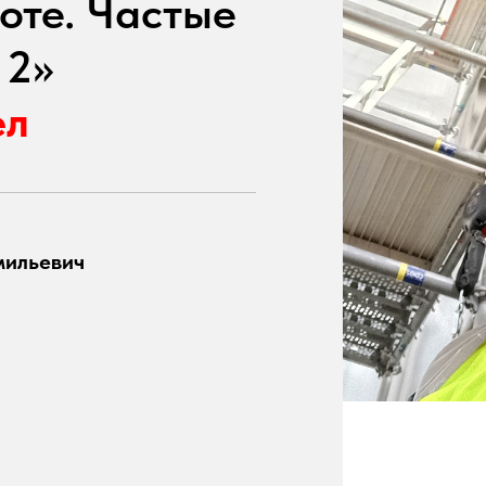
оте. Частые
 2»
ел
мильевич