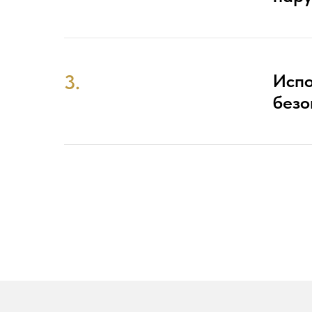
Испо
3.
безо