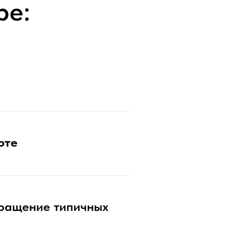
ре:
оте
вращение типичных